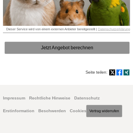
Dieser Service wird von einem externen Anbieter bereitgestellt |
Datenschutzerklärung
Jetzt Angebot berechnen
Seite teilen:
Impressum
·
Rechtliche Hinweise
·
Datenschutz
·
Erstinformation
·
Beschwerden
·
Cookies
Vertrag widerrufen