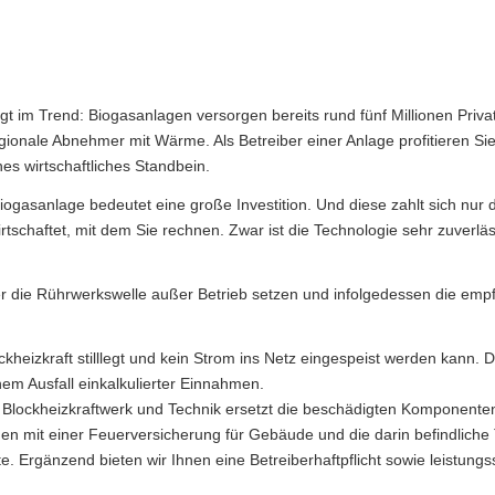
gt im Trend: Biogasanlagen versorgen bereits rund fünf Millionen Pri
egionale Abnehmer mit Wärme. Als Betreiber einer Anlage profitieren S
hes wirtschaftliches Standbein.
Biogasanlage bedeutet eine große Investition. Und diese zahlt sich nur
tschaftet, mit dem Sie rechnen. Zwar ist die Technologie sehr zuverläs
die Rührwerkswelle außer Betrieb setzen und infolgedessen die empfi
eizkraft stilllegt und kein Strom ins Netz eingespeist werden kann. D
em Ausfall einkalkulierter Einnahmen.
r Blockheizkraftwerk und Technik ersetzt die beschädigten Komponen
n mit einer Feuerversicherung für Gebäude und die darin befindliche T
te. Ergänzend bieten wir Ihnen eine Betreiberhaftpflicht sowie leistu